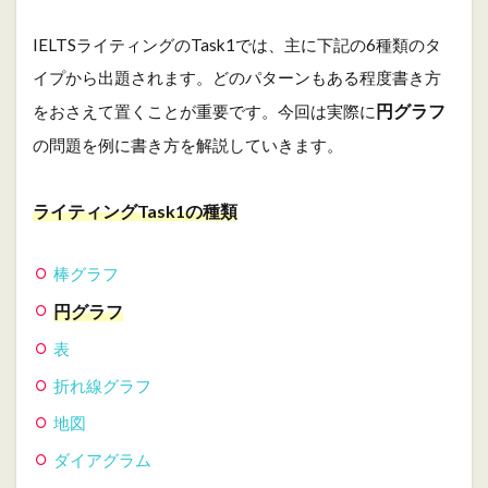
種
類
IELTSライティングのTask1では、主に下記の6種類のタ
2
イプから出題されます。どのパターンもある程度書き方
採
点
円グラフ
をおさえて置くことが重要です。今回は実際に
3
の問題を例に書き方を解説していきます。
ス
ト
ラ
ライティングTask1の種類
ク
チ
ャ
棒グラフ
ー
円グラフ
4
問
表
題
折れ線グラフ
5
地図
ア
ウ
ダイアグラム
ト
ラ