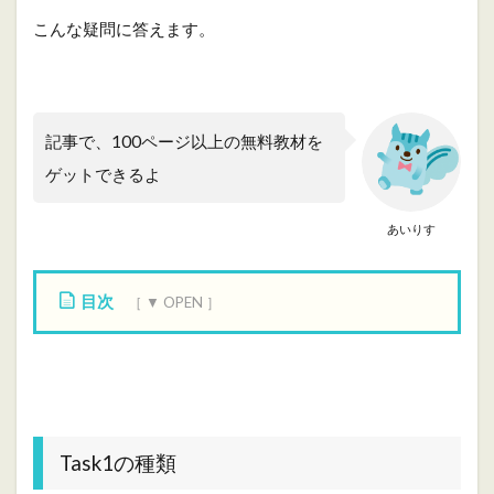
こんな疑問に答えます。
記事で、100ページ以上の無料教材を
ゲットできるよ
あいりす
目次
1
T
a
s
k
1
Task1の種類
の