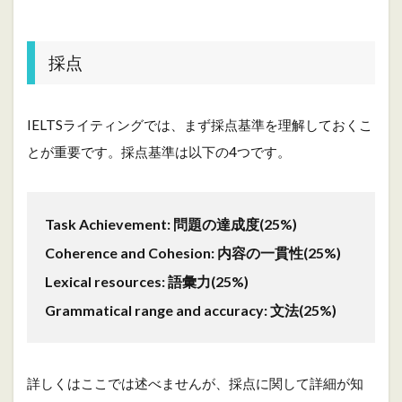
イ
ン
6
採点
I
n
t
IELTSライティングでは、まず採点基準を理解しておくこ
r
o
とが重要です。採点基準は以下の4つです。
d
u
c
t
Task Achievement: 問題の達成度(25%)
i
o
Coherence and Cohesion: 内容の一貫性(25%)
n
Lexical resources: 語彙力(25%)
（
導
Grammatical range and accuracy: 文法(25%)
入
）
7
詳しくはここでは述べませんが、採点に関して詳細が知
O
v