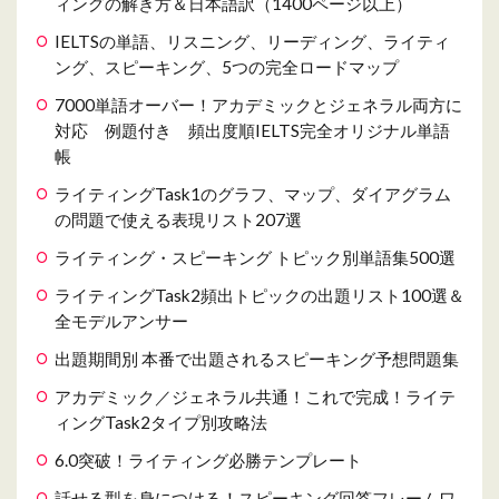
ィングの解き方＆日本語訳（1400ページ以上）
IELTSの単語、リスニング、リーディング、ライティ
ング、スピーキング、5つの完全ロードマップ
7000単語オーバー！アカデミックとジェネラル両方に
対応 例題付き 頻出度順IELTS完全オリジナル単語
帳
ライティングTask1のグラフ、マップ、ダイアグラム
の問題で使える表現リスト207選
ライティング・スピーキング トピック別単語集500選
ライティングTask2頻出トピックの出題リスト100選＆
全モデルアンサー
出題期間別 本番で出題されるスピーキング予想問題集
アカデミック／ジェネラル共通！これで完成！ライテ
ィングTask2タイプ別攻略法
6.0突破！ライティング必勝テンプレート
話せる型を身につける！スピーキング回答フレームワ