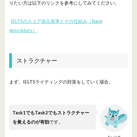
りたい方は以下のリンクを参考にしてみてください。
e
r
v
IELTSのスコア採点基準とその仕組み（Band
i
e
descriptors）
w
（
概
要
）
ストラクチャー
8
B
o
まず、IELTSライティングの対策をしていく場合、
d
y
（
メ
イ
Task1でもTask2でもストラクチャー
ン
）
を覚えるのが有効
です。
9
完
あいりす