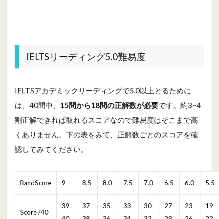
1
I
E
L
T
S
IELTSリーディング5.0難易度
リ
ー
デ
ィ
IELTSアカデミックリーディングで5.0以上とるために
ン
は、40問中、
15問から18問の正解数が必要
です。約3~4
グ
5
割正解できれば取れるスコアなので難易度はそこまで高
.
くありません。下の表をみて、正解数ごとのスコアを確
0
難
認してみてください。
易
度
2
BandScore
9
8.5
8.0
7.5
7.0
6.5
6.0
5.5
リ
ー
39-
37-
35-
33-
30-
27-
23-
19-
デ
Score /40
ィ
40
38
36
34
32
29
26
22