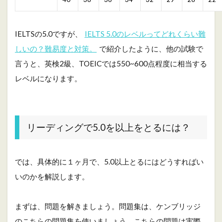
ン
グ
で
IELTSの5.0ですが、
IELTS 5.0のレベルってどれくらい難
5
.
しいの？難易度と対策。
で紹介したように、他の試験で
0
言うと、英検2級、TOEICでは550~600点程度に相当する
を
以
レベルになります。
上
を
と
る
に
リーディングで5.0を以上をとるには？
は
？
3
では、具体的に１ヶ月で、5.0以上とるにはどうすればい
具
いのかを解説します。
体
的
な
戦
まずは、問題を解きましょう。問題集は、ケンブリッジ
略
のこちらの問題集を使いましょう。こちらの問題は実際