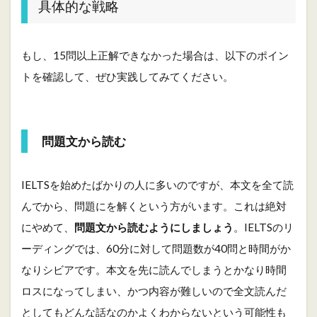
き
具体的な戦略
り
と
決
め
もし、15問以上正解できなかった場合は、以下のポイン
る
トを確認して、ぜひ実践してみてください。
3.3
単
語
の
問題文から読む
穴
埋
め
IELTSを始めたばかりの人に多いのですが、本文を全て読
問
題
んでから、問題にを解くという方がいます。これは絶対
の
にやめて、
問題文から読むようにしましょう
。IELTSのリ
攻
略
ーディングでは、60分に対して問題数が40問と時間がか
法
なりシビアです。本文を先に読んでしまうとかなり時間
3.4
ロスになってしまい、かつ内容が難しいので全文読んだ
復
習
としてもどんな話なのかよくわからないという可能性も