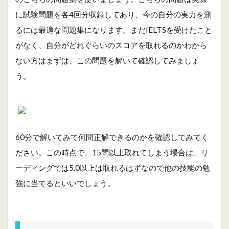
3.1
に試験問題を各4回分収録してあり、今の自分の実力を測
問
題
るには最適な問題集になります。まだIELTSを受けたこと
文
がなく、自分がどれぐらいのスコアを取れるのかわから
か
ら
ない方はまずは、この問題を解いて確認してみましょ
読
う。
む
3.2
取
る
問
題
60分で解いてみて何問正解できるのかを確認してみてく
と
捨
ださい。この時点で、15問以上取れてしまう場合は、リ
て
ーディングでは5.0以上は取れるはずなので他の技能の勉
る
問
強に当てるといいでしょう。
題
を
は
っ