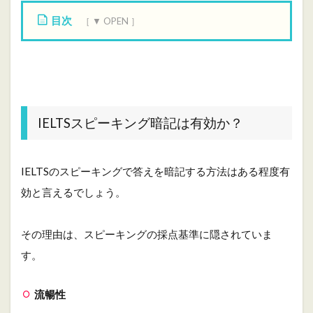
目次
1
I
E
L
T
S
IELTSスピーキング暗記は有効か？
ス
ピ
ー
キ
IELTSのスピーキングで答えを暗記する方法はある程度有
ン
効と言えるでしょう。
グ
暗
記
その理由は、スピーキングの採点基準に隠されていま
は
有
す。
効
か
？
流暢性
2