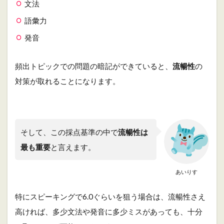
文法
暗
記
語彙力
を
発音
使
っ
た
頻出トピックでの問題の暗記ができていると、
流暢性
の
具
体
対策が取れることになります。
的
な
対
策
法
そして、この採点基準の中で
流暢性は
2.1
最も重要
と言えます。
自
分
の
あいりす
苦
手
特にスピーキングで6.0ぐらいを狙う場合は、流暢性さえ
な
ト
高ければ、多少文法や発音に多少ミスがあっても、十分
ピ