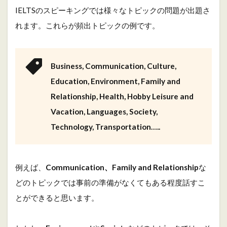
3
IELTSのスピーキングでは様々なトピックの問題が出題さ
パ
ー
れます。これらが頻出トピックの例です。
ト
ご
と
の
Business, Communication, Culture,
暗
記
Education, Environment, Family and
ポ
Relationship, Health, Hobby Leisure and
イ
ン
Vacation, Languages, Society,
ト
Technology, Transportation…..
3.1
パ
ー
ト
例えば、
Communication、Family and Relationship
な
1
どのトピックでは事前の準備がなくてもある程度話すこ
3.2
とができると思います。
パ
ー
ト