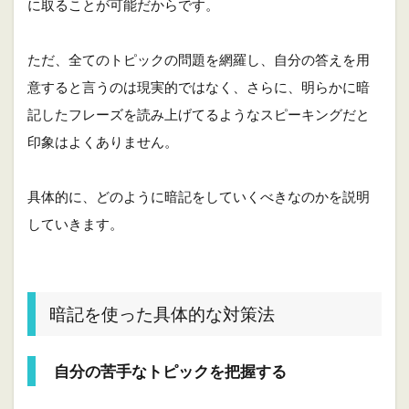
ッ
に取ることが可能だからです。
ク
を
把
ただ、全てのトピックの問題を網羅し、自分の答えを用
握
意すると言うのは現実的ではなく、さらに、明らかに暗
す
る
記したフレーズを読み上げてるようなスピーキングだと
2.2
印象はよくありません。
ど
こ
ま
具体的に、どのように暗記をしていくべきなのかを説明
で
していきます。
暗
記
す
れ
ば
暗記を使った具体的な対策法
い
い
の
か
自分の苦手なトピックを把握する
？