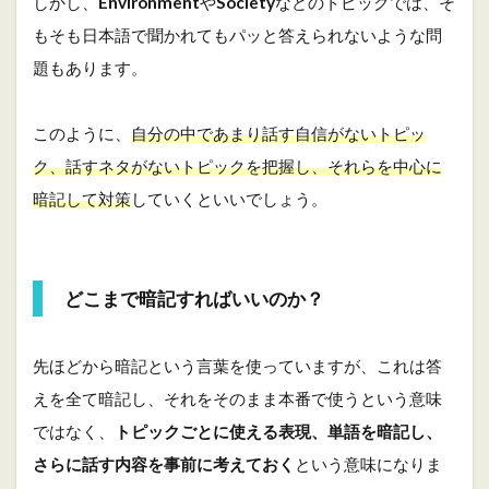
しかし、
Environment
や
Society
などのトピックでは、そ
2
もそも日本語で聞かれてもパッと答えられないような問
3.3
パ
題もあります。
ー
ト
3
このように、
自分の中であまり話す自信がないトピッ
4
ク、話すネタがないトピックを把握し、それらを中心に
ま
暗記して対策
していくといいでしょう。
と
め
どこまで暗記すればいいのか？
先ほどから暗記という言葉を使っていますが、これは答
えを全て暗記し、それをそのまま本番で使うという意味
ではなく、
トピックごとに使える表現、単語を暗記し、
さらに話す内容を事前に考えておく
という意味になりま