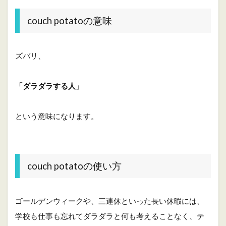
c
h
couch potatoの意味
p
o
t
a
ズバリ、
t
o
の
「ダラダラする人」
意
味
という意味になります。
2
c
o
u
c
couch potatoの使い方
h
p
o
t
ゴールデンウィークや、三連休といった長い休暇には、
a
学校も仕事も忘れてダラダラと何も考えることなく、テ
t
o