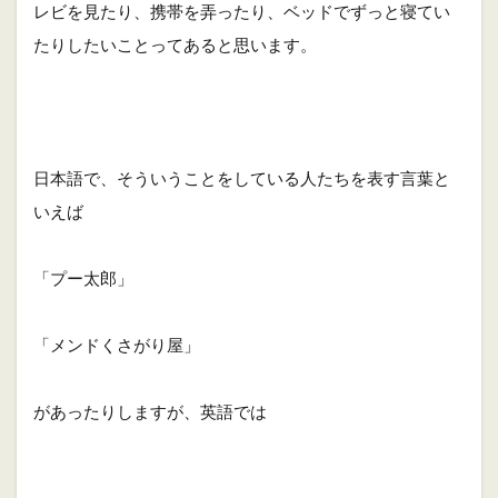
レビを見たり、携帯を弄ったり、ベッドでずっと寝てい
の
使
たりしたいことってあると思います。
い
方
日本語で、そういうことをしている人たちを表す言葉と
いえば
「プー太郎」
「メンドくさがり屋」
があったりしますが、英語では