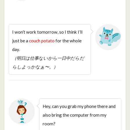
I won’t work tomorrow, so I think I’ll
just be a
couch potato
for the whole
day.
（明日は仕事ないから一日中だらだ
らしよっかなぁ〜。）
Hey, can you grab my phone there and
also bring the computer from my
room?